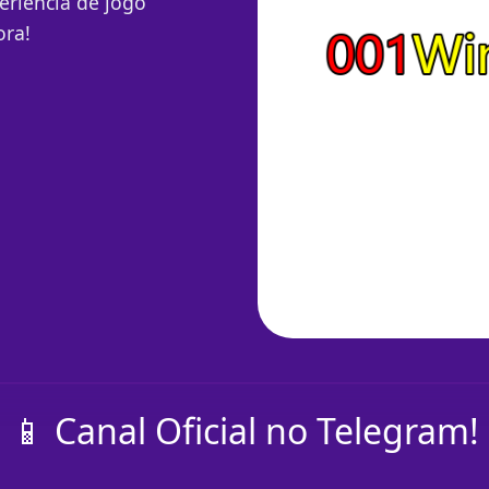
eriência de jogo
ora!
📱 Canal Oficial no Telegram!