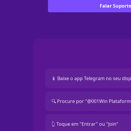
Falar Suport
📱 Baixe o app Telegram no seu disp
🔍 Procure por "@001Win Plataforma
👆 Toque em "Entrar" ou "Join"