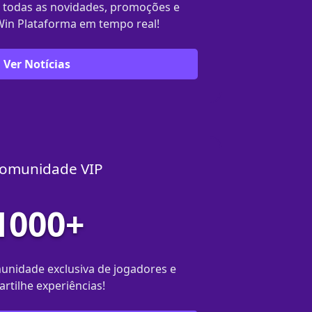
e todas as novidades, promoções e
in Plataforma em tempo real!
Ver Notícias
Comunidade VIP
1000+
unidade exclusiva de jogadores e
rtilhe experiências!