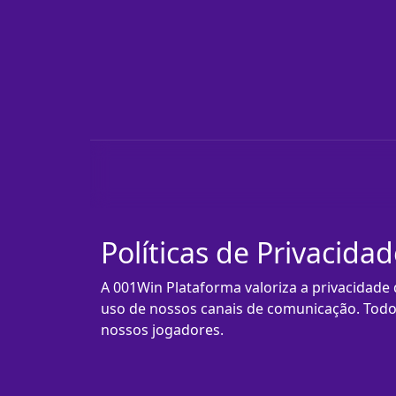
Políticas de Privacida
A 001Win Plataforma valoriza a privacidade
uso de nossos canais de comunicação. Todos
nossos jogadores.