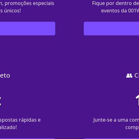
m, promoções especiais
Fique por dentro d
s únicos!
eventos da 001W
reto
👥 
t
espostas rápidas e
Junte-se a uma com
lizado!
compa