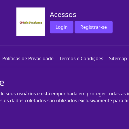
Acessos
Login
Registrar-se
Políticas de Privacidade
Termos e Condições
Sitemap
de
 de seus usuários e está empenhada em proteger todas as 
 os dados coletados são utilizados exclusivamente para fi