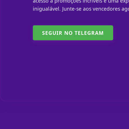
acesso a promoções incríveis e uma exp
inigualável. Junte-se aos vencedores ag
SEGUIR NO TELEGRAM